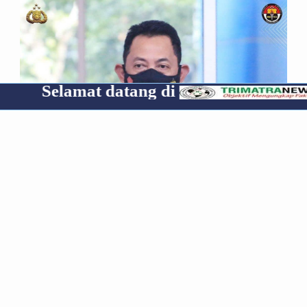
mat datang di
Cp 0853
*