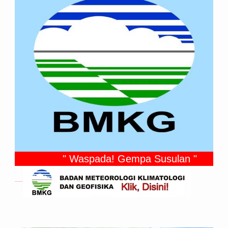
" Waspada! Gempa Susulan "
Gempa Yang Dirasakan