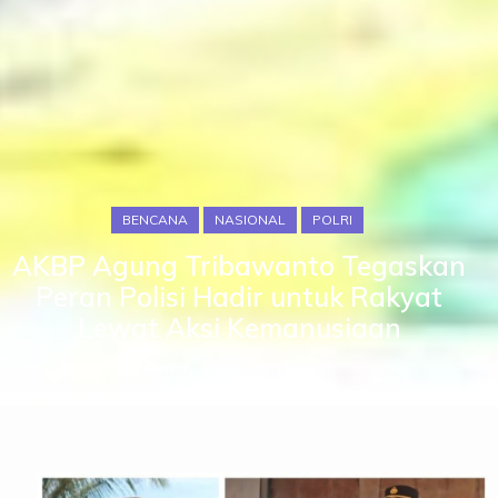
BENCANA
NASIONAL
POLRI
AKBP Agung Tribawanto Tegaskan
Peran Polisi Hadir untuk Rakyat
Lewat Aksi Kemanusiaan
Redaksi
December 19, 2025