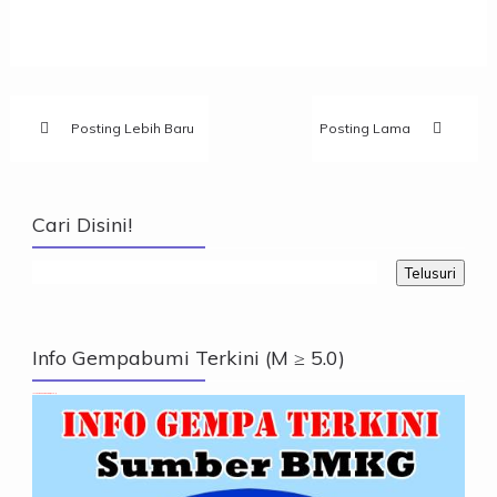
Posting Lebih Baru
Posting Lama
Cari Disini!
Info Gempabumi Terkini (M ≥ 5.0)
Info Gempabumi Terkini (M ≥ 5.0)