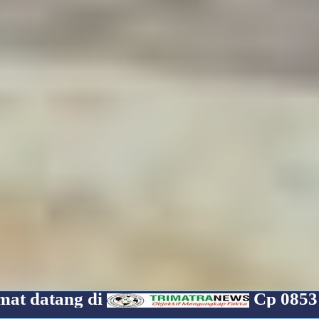
Cp 085319070835