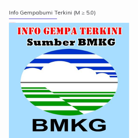
Info Gempabumi Terkini (M ≥ 5.0)
Info Gempabumi Terkini (M ≥ 5.0)