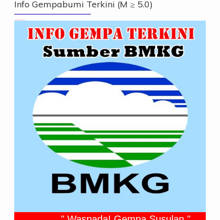
Info Gempabumi Terkini (M ≥ 5.0)
Info Gempabumi Terkini (M ≥ 5.0)
" Waspada! Gempa Susulan "