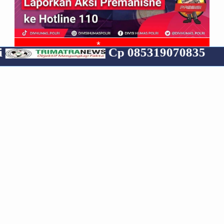
*
Cp 085319070835
RECENT
POPULAR
COMMENTS