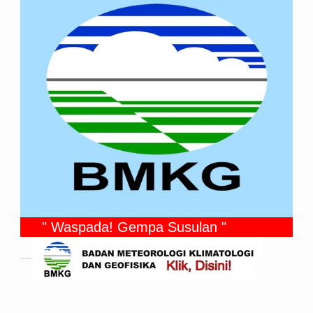
" Waspada! Gempa Susulan "
Gempa Yang Dirasakan