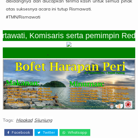
dibidangnya dan diucapkan terima kasih untuk semua pihak
atas suksesnya acara ini tutup Rismawati.
#TMN/Rismawati
i, Komisaris serta pemimpin Redaksi T
.
Tags:
Hipakad
Sijunjung
Facebook
Twitter
Whatsapp