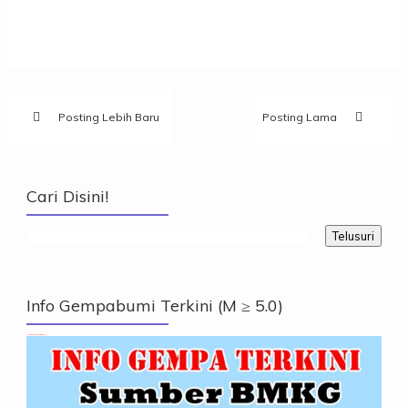
Posting Lebih Baru
Posting Lama
Cari Disini!
Info Gempabumi Terkini (M ≥ 5.0)
Info Gempabumi Terkini (M ≥ 5.0)