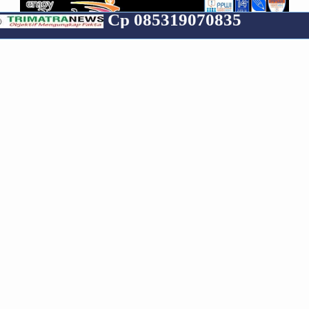
Cp 085319070835
RECENT
POPULAR
COMMENTS
Media Group