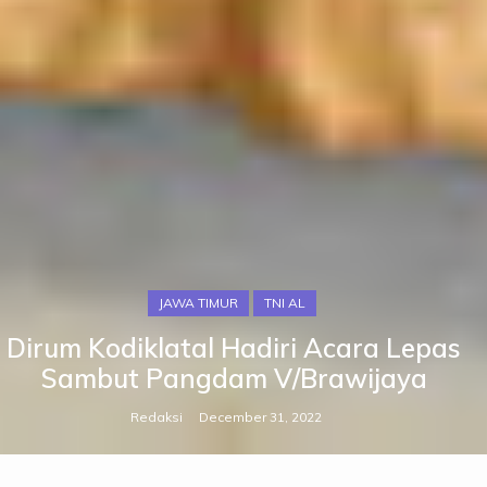
JAWA TIMUR
TNI AL
Dirum Kodiklatal Hadiri Acara Lepas
Sambut Pangdam V/Brawijaya
Redaksi
December 31, 2022