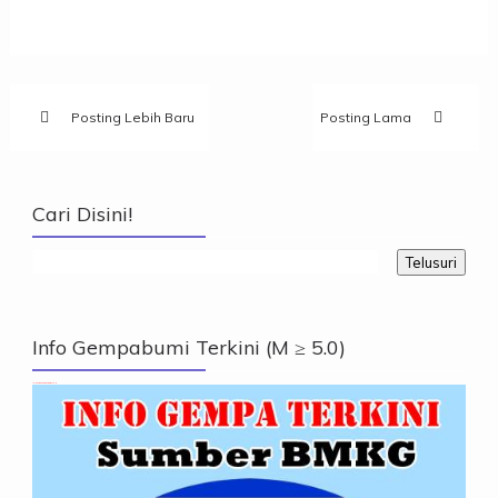
Posting Lebih Baru
Posting Lama
Cari Disini!
Info Gempabumi Terkini (M ≥ 5.0)
Info Gempabumi Terkini (M ≥ 5.0)