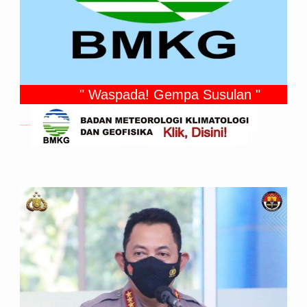
" Waspada! Gempa Susulan "
Gempa Yang Dirasakan