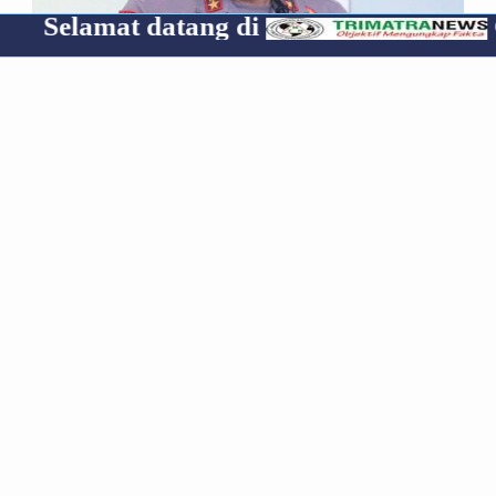
mat datang di
Cp 0853
*