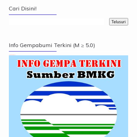
Cari Disini!
Info Gempabumi Terkini (M ≥ 5.0)
Info Gempabumi Terkini (M ≥ 5.0)