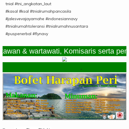
tnial #tni_angkatan_laut
#kasal #ksal #tnialrumahpancasila
#jalesvevajayamahe #indonesiannavy
#tnialrumahtoleransi #tnialrumahnusantara
#puspenerbal #flynavy
n & wartawati, Komisaris serta pemimp
.