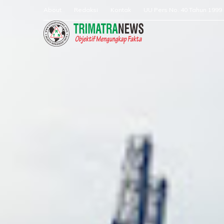
About
Redaksi
Kontak
UU Pers No. 40 Tahun 1999