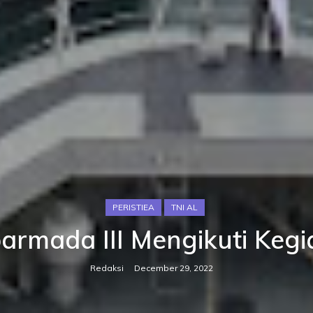
PERISTIEA
TNI AL
rmada III Mengikuti Kegi
Redaksi
December 29, 2022