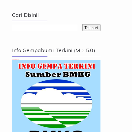
Cari Disini!
Info Gempabumi Terkini (M ≥ 5.0)
Info Gempabumi Terkini (M ≥ 5.0)