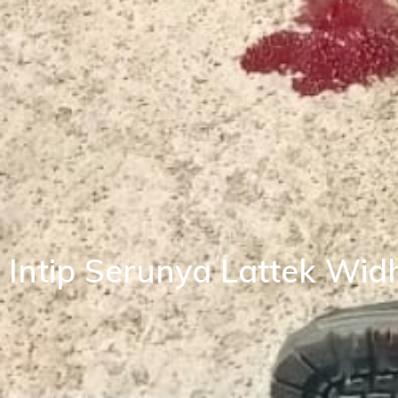
Intip Serunya Lattek W