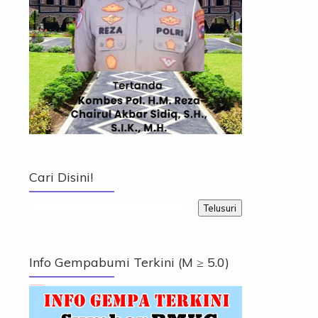
Cari Disini!
Info Gempabumi Terkini (M ≥ 5.0)
Info Gempabumi Terkini (M ≥ 5.0)