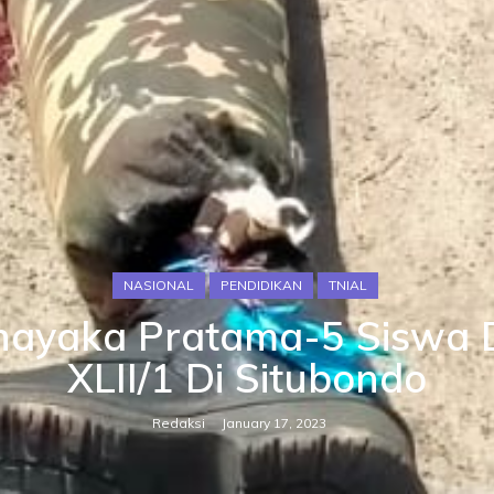
NASIONAL
PENDIDIKAN
TNIAL
idhayaka Pratama-5 Siswa
XLII/1 Di Situbondo
Redaksi
January 17, 2023