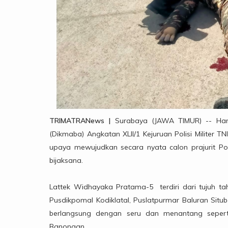
TRIMATRANews |
Surabaya (JAWA TIMUR) -- Ham
(Dikmaba) Angkatan XLII/1 Kejuruan Polisi Militer 
upaya mewujudkan secara nyata calon prajurit Po
bijaksana.
Lattek Widhayaka Pratama-5 terdiri dari tujuh tah
Pusdikpomal Kodiklatal, Puslatpurmar Baluran Sit
berlangsung dengan seru dan menantang sepert
Banongan.