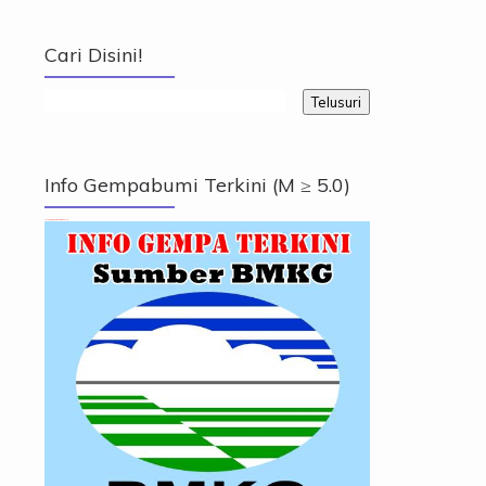
Cari Disini!
Info Gempabumi Terkini (M ≥ 5.0)
Info Gempabumi Terkini (M ≥ 5.0)