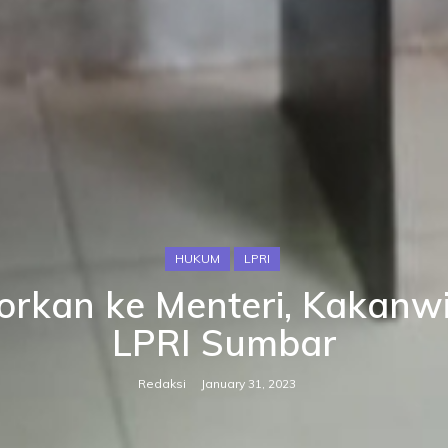
HUKUM
LPRI
aporkan ke Menteri, Kaka
LPRI Sumbar
Redaksi
January 31, 2023