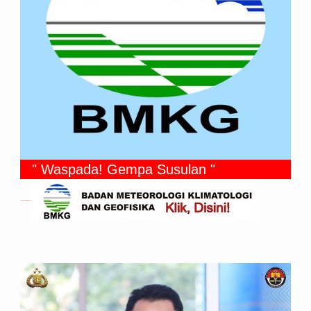
" Waspada! Gempa Susulan "
Gempa Yang Dirasakan