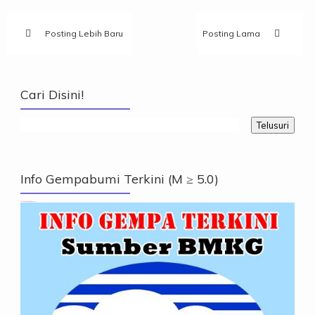
Posting Lebih Baru
Posting Lama
Cari Disini!
Info Gempabumi Terkini (M ≥ 5.0)
Info Gempabumi Terkini (M ≥ 5.0)