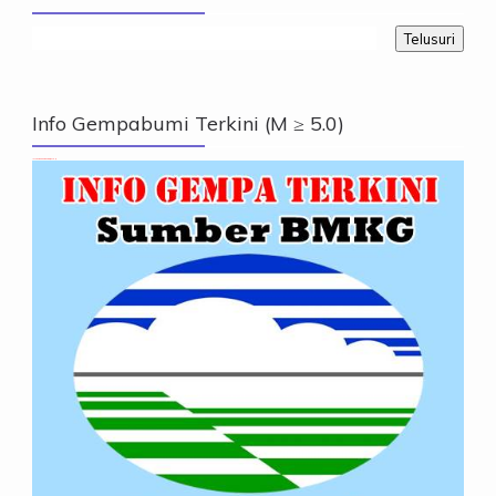
Info Gempabumi Terkini (M ≥ 5.0)
Info Gempabumi Terkini (M ≥ 5.0)