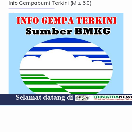
Info Gempabumi Terkini (M ≥ 5.0)
Info Gempabumi Terkini (M ≥ 5.0)
at datang di
Cp 08531
" Waspada! Gempa Susulan "