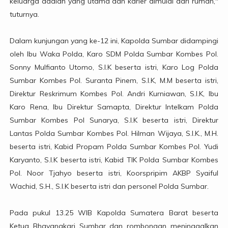
keluarga adalah yang utama dan karier dimulai dari rumah,"
tuturnya.
Dalam kunjungan yang ke-12 ini, Kapolda Sumbar didampingi
oleh Ibu Waka Polda, Karo SDM Polda Sumbar Kombes Pol.
Sonny Mulfianto Utomo, S.I.K beserta istri, Karo Log Polda
Sumbar Kombes Pol. Suranta Pinem, S.I.K, M.M beserta istri,
Direktur Reskrimum Kombes Pol. Andri Kurniawan, S.I.K, Ibu
Karo Rena, Ibu Direktur Samapta, Direktur Intelkam Polda
Sumbar Kombes Pol Sunarya, S.I.K beserta istri, Direktur
Lantas Polda Sumbar Kombes Pol. Hilman Wijaya, S.I.K., M.H.
beserta istri, Kabid Propam Polda Sumbar Kombes Pol. Yudi
Karyanto, S.I.K beserta istri, Kabid TIK Polda Sumbar Kombes
Pol. Noor Tjahyo beserta istri, Koorspripim AKBP Syaiful
Wachid, S.H., S.I.K beserta istri dan personel Polda Sumbar.
Pada pukul 13.25 WIB Kapolda Sumatera Barat beserta
Ketua Bhayangkari Sumbar dan rombongan meninggalkan