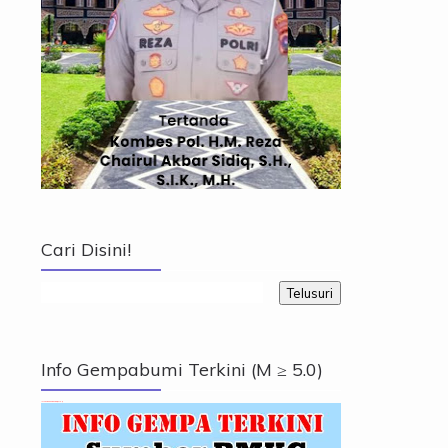
Cari Disini!
Info Gempabumi Terkini (M ≥ 5.0)
Info Gempabumi Terkini (M ≥ 5.0)