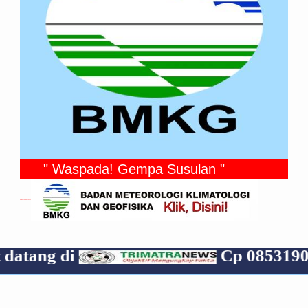
" Waspada! Gempa Susulan "
Gempa Yang Dirasakan
i
Cp 085319070835