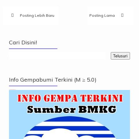
Posting Lebih Baru
Posting Lama
Cari Disini!
Info Gempabumi Terkini (M ≥ 5.0)
Info Gempabumi Terkini (M ≥ 5.0)