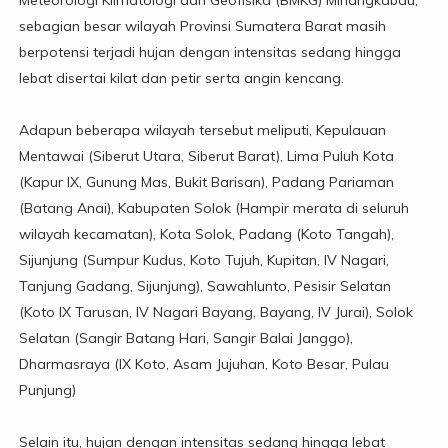
Meteorologi Klimatologi dan Geofisika (BMKG) Minangkabau,
sebagian besar wilayah Provinsi Sumatera Barat masih
berpotensi terjadi hujan dengan intensitas sedang hingga
lebat disertai kilat dan petir serta angin kencang.
Adapun beberapa wilayah tersebut meliputi, Kepulauan
Mentawai (Siberut Utara, Siberut Barat), Lima Puluh Kota
(Kapur IX, Gunung Mas, Bukit Barisan), Padang Pariaman
(Batang Anai), Kabupaten Solok (Hampir merata di seluruh
wilayah kecamatan), Kota Solok, Padang (Koto Tangah),
Sijunjung (Sumpur Kudus, Koto Tujuh, Kupitan, IV Nagari,
Tanjung Gadang, Sijunjung), Sawahlunto, Pesisir Selatan
(Koto IX Tarusan, IV Nagari Bayang, Bayang, IV Jurai), Solok
Selatan (Sangir Batang Hari, Sangir Balai Janggo),
Dharmasraya (IX Koto, Asam Jujuhan, Koto Besar, Pulau
Punjung)
Selain itu, hujan dengan intensitas sedang hingga lebat