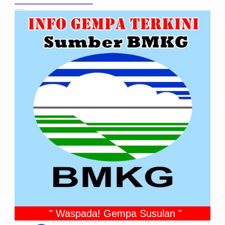
Info Gempabumi Terkini (M ≥ 5.0)
" Waspada! Gempa Susulan "