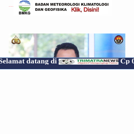
Gempa Yang Dirasakan
datang di
Cp 0853190