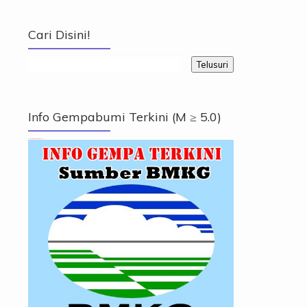
Cari Disini!
Info Gempabumi Terkini (M ≥ 5.0)
Info Gempabumi Terkini (M ≥ 5.0)