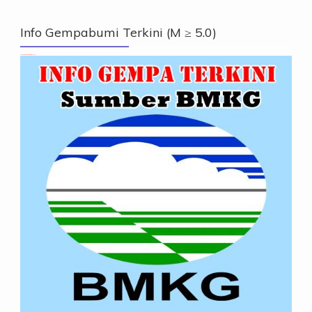
Info Gempabumi Terkini (M ≥ 5.0)
Info Gempabumi Terkini (M ≥ 5.0)