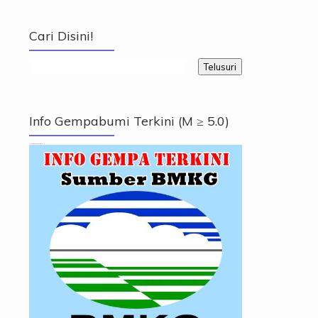
Cari Disini!
Info Gempabumi Terkini (M ≥ 5.0)
Info Gempabumi Terkini (M ≥ 5.0)