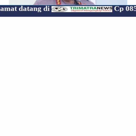
ng di
Cp 08531907083
*