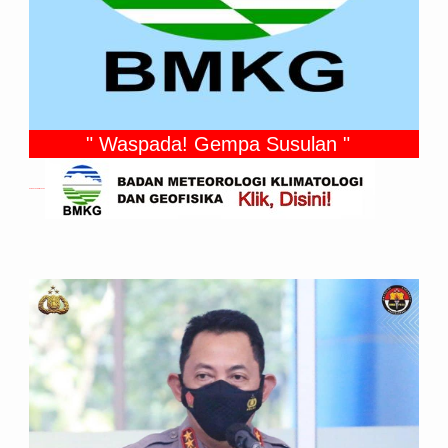
" Waspada! Gempa Susulan "
Gempa Yang Dirasakan