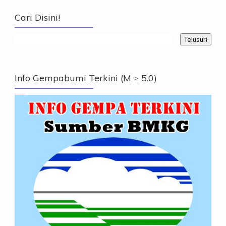
Cari Disini!
Info Gempabumi Terkini (M ≥ 5.0)
Info Gempabumi Terkini (M ≥ 5.0)