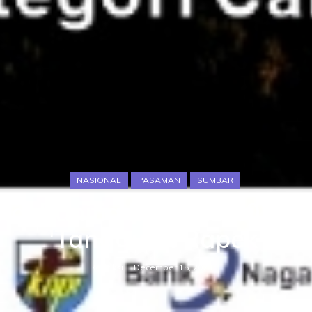
NASIONAL
PASAMAN
SUMBAR
ana, Panitia Lawnas 2023 
'Tangguak Rapek'
Redaksi
December 15, 2023