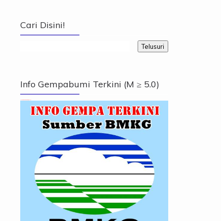
Cari Disini!
Info Gempabumi Terkini (M ≥ 5.0)
Info Gempabumi Terkini (M ≥ 5.0)