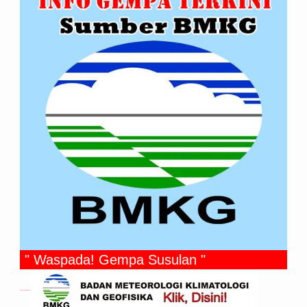
" Waspada! Gempa Susulan "
Gempa Yang Dirasakan