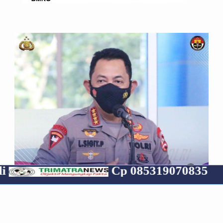
Cp 085319070835