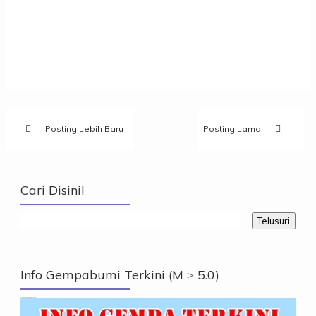
Posting Lebih Baru
Posting Lama
Cari Disini!
Info Gempabumi Terkini (M ≥ 5.0)
Info Gempabumi Terkini (M ≥ 5.0)