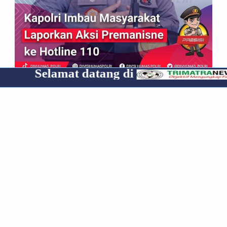
mat datang di
Cp 0853
*