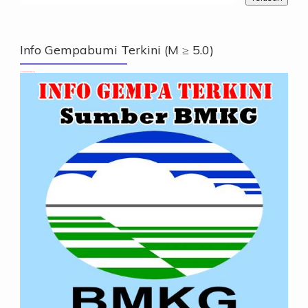
Info Gempabumi Terkini (M ≥ 5.0)
Info Gempabumi Terkini (M ≥ 5.0)