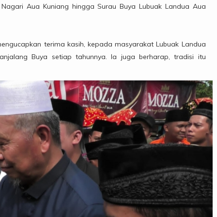
 Wali Nagari Aua Kuniang hingga Surau Buya Lubuak Landua Aua
engucapkan terima kasih, kepada masyarakat Lubuak Landua
njalang Buya setiap tahunnya. Ia juga berharap, tradisi itu