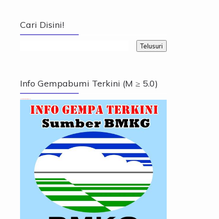
Cari Disini!
Info Gempabumi Terkini (M ≥ 5.0)
Info Gempabumi Terkini (M ≥ 5.0)