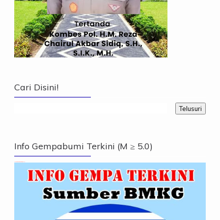
Cari Disini!
Info Gempabumi Terkini (M ≥ 5.0)
Info Gempabumi Terkini (M ≥ 5.0)