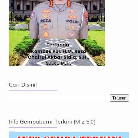
Cari Disini!
Info Gempabumi Terkini (M ≥ 5.0)
Info Gempabumi Terkini (M ≥ 5.0)