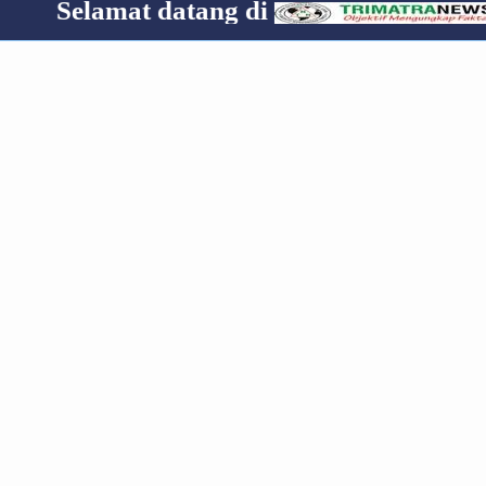
mat datang di
Cp 0853