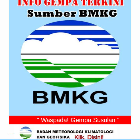
" Waspada! Gempa Susulan "
Gempa Yang Dirasakan