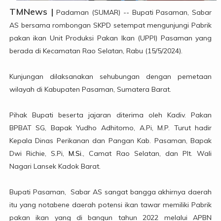
TMNews |
Padaman (SUMAR) -- Bupati Pasaman, Sabar
AS bersama rombongan SKPD setempat mengunjungi Pabrik
pakan ikan Unit Produksi Pakan Ikan (UPPI) Pasaman yang
berada di Kecamatan Rao Selatan, Rabu (15/5/2024).
Kunjungan dilaksanakan sehubungan dengan pemetaan
wilayah di Kabupaten Pasaman, Sumatera Barat.
Pihak Bupati beserta jajaran diterima oleh Kadiv. Pakan
BPBAT SG, Bapak Yudho Adhitomo, A.Pi, M.P. Turut hadir
Kepala Dinas Perikanan dan Pangan Kab. Pasaman, Bapak
Dwi Richie, S.Pi,
M.Si
., Camat Rao Selatan, dan Plt. Wali
Nagari Lansek Kadok Barat.
Bupati Pasaman, Sabar AS sangat bangga akhirnya daerah
itu yang notabene daerah potensi ikan tawar memiliki Pabrik
pakan ikan yang di bangun tahun 2022 melalui APBN