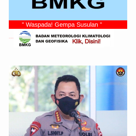
" Waspada! Gempa Susulan "
Gempa Yang Dirasakan