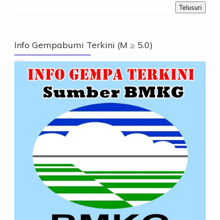
Info Gempabumi Terkini (M ≥ 5.0)
Info Gempabumi Terkini (M ≥ 5.0)