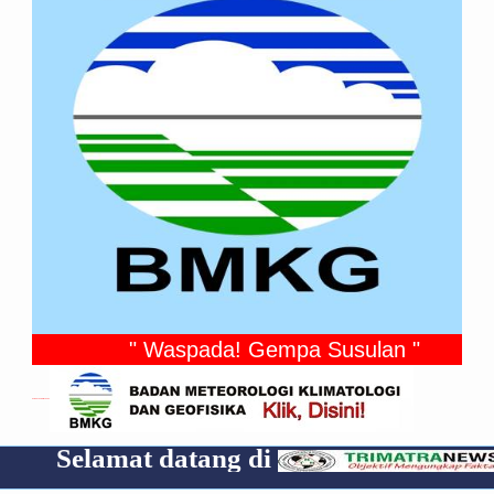
" Waspada! Gempa Susulan "
Gempa Yang Dirasakan
amat datang di
Cp 085