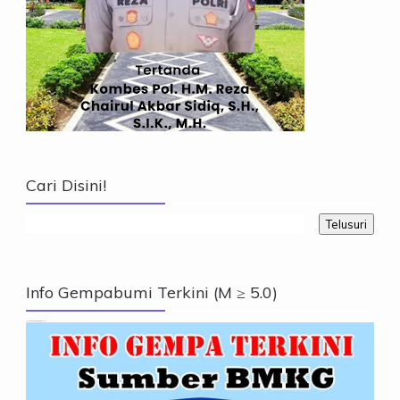
Cari Disini!
Info Gempabumi Terkini (M ≥ 5.0)
Info Gempabumi Terkini (M ≥ 5.0)