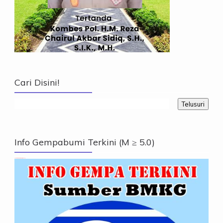
Cari Disini!
Info Gempabumi Terkini (M ≥ 5.0)
Info Gempabumi Terkini (M ≥ 5.0)