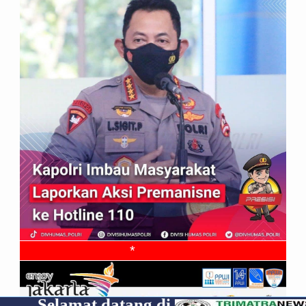
*
at datang di
Cp 08531