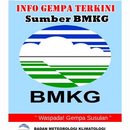
Info Gempabumi Terkini (M ≥ 5.0)
" Waspada! Gempa Susulan "