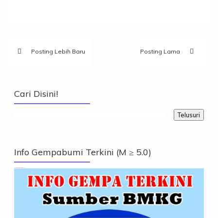
Posting Lebih Baru
Posting Lama
Cari Disini!
Info Gempabumi Terkini (M ≥ 5.0)
Info Gempabumi Terkini (M ≥ 5.0)