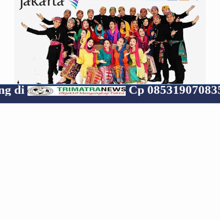
Cp 085319070835
RECENT
POPULAR
COMMENTS
Media Group