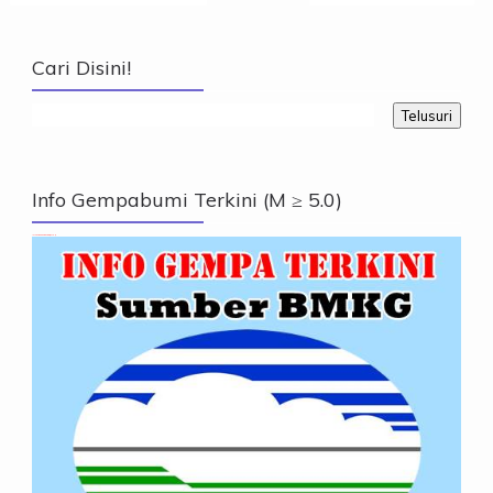
Cari Disini!
Info Gempabumi Terkini (M ≥ 5.0)
Info Gempabumi Terkini (M ≥ 5.0)