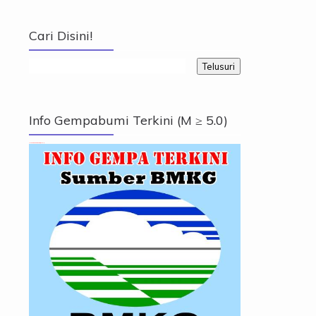
Cari Disini!
Info Gempabumi Terkini (M ≥ 5.0)
Info Gempabumi Terkini (M ≥ 5.0)