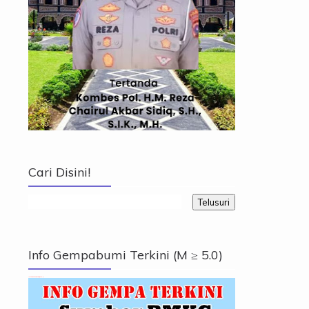
Cari Disini!
Info Gempabumi Terkini (M ≥ 5.0)
Info Gempabumi Terkini (M ≥ 5.0)