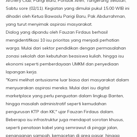
Archery Club, Parigi Baru, Pondok Aren, Tangerang Selatan,
Sabtu sore (02/11). Kegiatan yang dimulai pukul 15.00 WIB ini
dihadiri oleh Ketua Bawaslu Parigi Baru, Pak Abdurrahman,
yang turut menyimak aspirasi masyarakat.
Dialog yang dipandu oleh Fauzan Firdaus berhasil
mengidentifikasi 10 isu prioritas yang menjadi perhatian
warga. Mulai dari sektor pendidikan dengan permasalahan
zonasi sekolah dan kebutuhan beasiswa kuliah, hingga isu
ekonomi seperti pemberdayaan UMKM dan penyediaan
lapangan kerja.
"Kami melihat antusiasme luar biasa dari masyarakat dalam
menyuarakan aspirasi mereka. Mulai dari isu digital
marketplace yang perlu penguatan dalam lingkup Banten,
hingga masalah administratif seperti kemudahan
pengurusan KTP dan KK," ujar Fauzan Firdaus dalam.
Beberapa isu infrastruktur juga mendapat sorotan khusus,
seperti penataan kabel yang semrawut di pinggir jalan,
penanganan sampah, kemacetan di area pasar, hingga