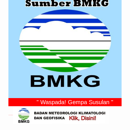
" Waspada! Gempa Susulan "
Gempa Yang Dirasakan