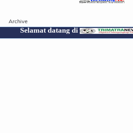
Archive
mat datang di
Cp 0853
Travel everywhere!
KEPULAUAN MENTAWAI
Wadanpusterad Tinjau Karya Bakti TNI
AD di Mentawai Apresiasi Hasil
Pembangunan untuk Kesejahteraan
Rakyat
Redaksi
Jun 10, 2026
NASIONAL
Gantikan Irjen Pol Gatot Try Suryanto,
Polda Sumbar Masuk Babak Baru
Kepemimpinan