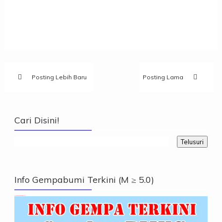
Posting Lebih Baru
Posting Lama
Cari Disini!
Info Gempabumi Terkini (M ≥ 5.0)
Info Gempabumi Terkini (M ≥ 5.0)