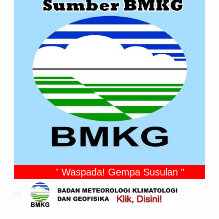
" Waspada! Gempa Susulan "
Gempa Yang Dirasakan