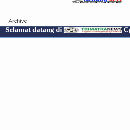
Archive
datang di
Cp 08531907
Travel everywhere!
KEPULAUAN MENTAWAI
Wadanpusterad Tinjau Karya Bakti TNI
AD di Mentawai Apresiasi Hasil
Pembangunan untuk Kesejahteraan
Rakyat
Redaksi
Jun 10, 2026
NASIONAL
Gantikan Irjen Pol Gatot Try Suryanto,
Polda Sumbar Masuk Babak Baru
Kepemimpinan