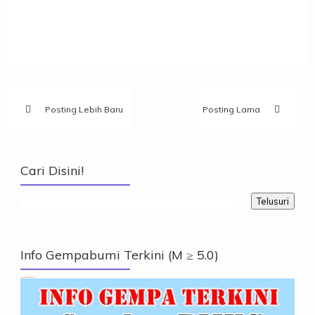
Posting Lebih Baru
Posting Lama
Cari Disini!
Info Gempabumi Terkini (M ≥ 5.0)
Info Gempabumi Terkini (M ≥ 5.0)