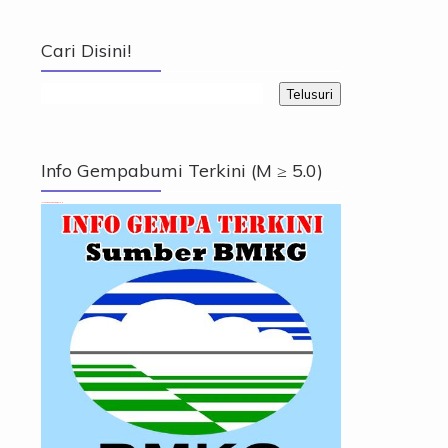
Cari Disini!
Info Gempabumi Terkini (M ≥ 5.0)
Info Gempabumi Terkini (M ≥ 5.0)