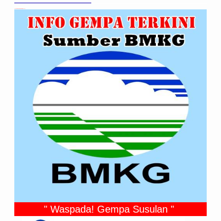
Info Gempabumi Terkini (M ≥ 5.0)
" Waspada! Gempa Susulan "