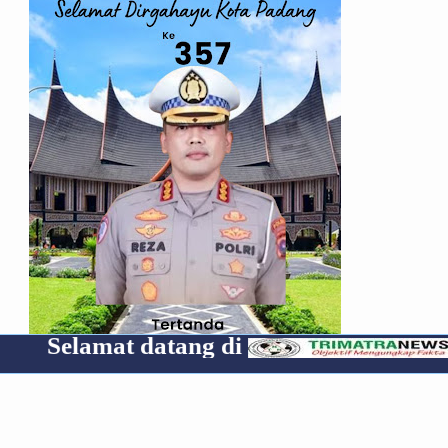
at datang di
Cp 08531