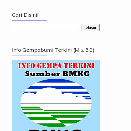
Cari Disini!
Info Gempabumi Terkini (M ≥ 5.0)
Info Gempabumi Terkini (M ≥ 5.0)