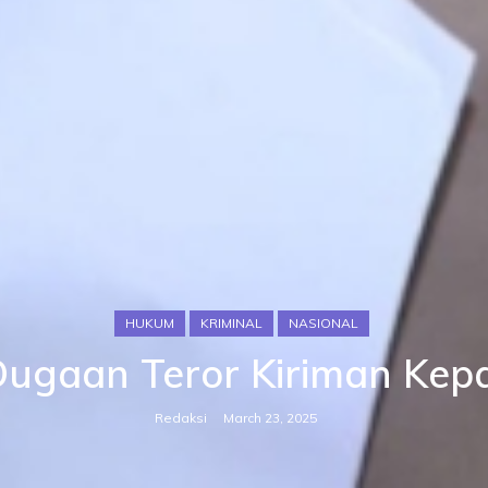
HUKUM
KRIMINAL
NASIONAL
i Dugaan Teror Kiriman Kep
Redaksi
March 23, 2025