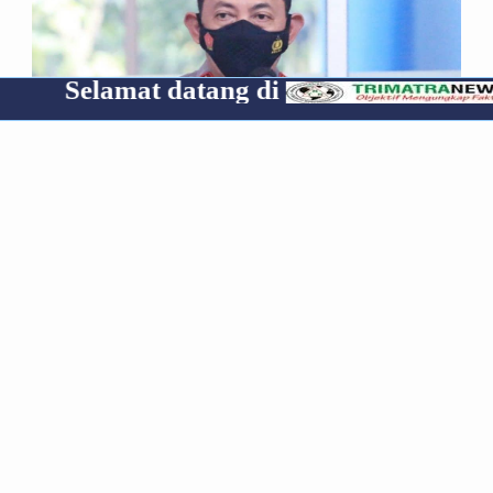
amat datang di
Cp 085
*