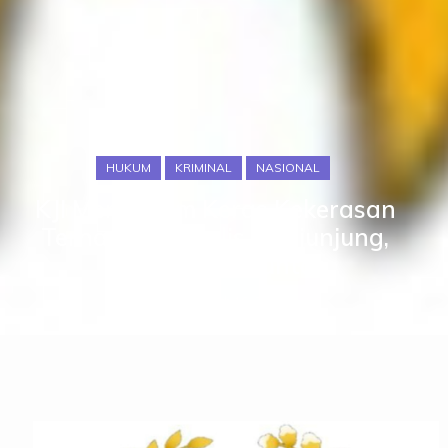
HUKUM
KRIMINAL
NASIONAL
KJI Mengecam Keras Kekerasan
Terhadap Jurnalis di Sijunjung,
Tuntut Usut Tuntas
Redaksi
March 16, 2025