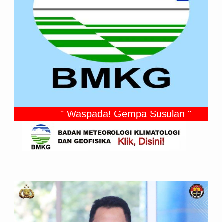
" Waspada! Gempa Susulan "
Gempa Yang Dirasakan