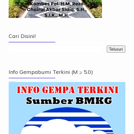
Cari Disini!
Info Gempabumi Terkini (M ≥ 5.0)
Info Gempabumi Terkini (M ≥ 5.0)