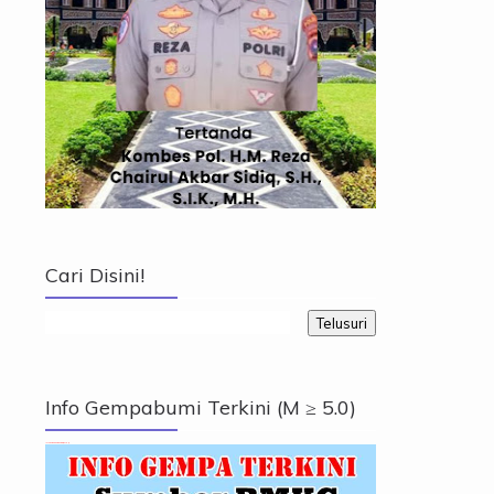
Cari Disini!
Info Gempabumi Terkini (M ≥ 5.0)
Info Gempabumi Terkini (M ≥ 5.0)