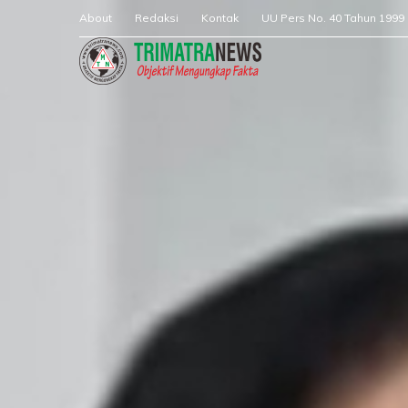
About
Redaksi
Kontak
UU Pers No. 40 Tahun 1999