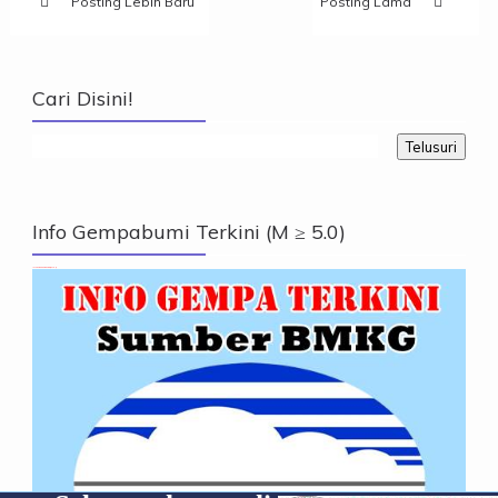
Posting Lebih Baru
Posting Lama
Cari Disini!
Info Gempabumi Terkini (M ≥ 5.0)
Info Gempabumi Terkini (M ≥ 5.0)