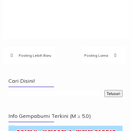
Posting Lebih Baru
Posting Lama
Cari Disini!
Info Gempabumi Terkini (M ≥ 5.0)
Info Gempabumi Terkini (M ≥ 5.0)