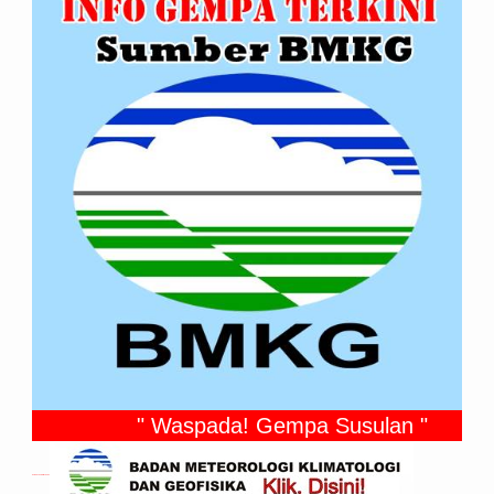
" Waspada! Gempa Susulan "
Gempa Yang Dirasakan