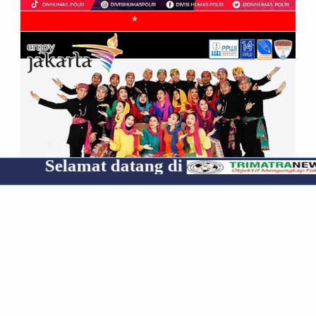
*
mat datang di
Cp 0853
RECENT
POPULAR
COMMENTS
Media Group