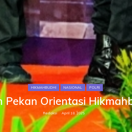
HIKMAHBUDHI
NASIONAL
POLRI
n Pekan Orientasi Hikmahb
Redaksi
April 18, 2025