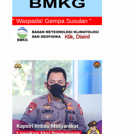
" Waspada! Gempa Susulan "
Gempa Yang Dirasakan