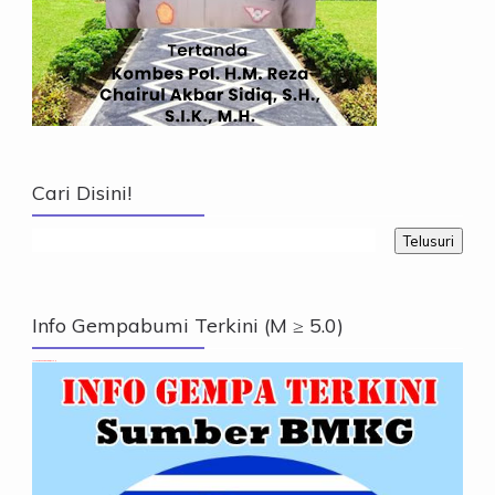
Cari Disini!
Info Gempabumi Terkini (M ≥ 5.0)
Info Gempabumi Terkini (M ≥ 5.0)