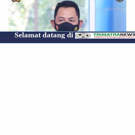
t datang di
Cp 085319
*