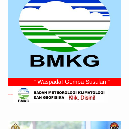
" Waspada! Gempa Susulan "
Gempa Yang Dirasakan