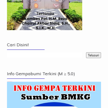
Cari Disini!
Info Gempabumi Terkini (M ≥ 5.0)
Info Gempabumi Terkini (M ≥ 5.0)