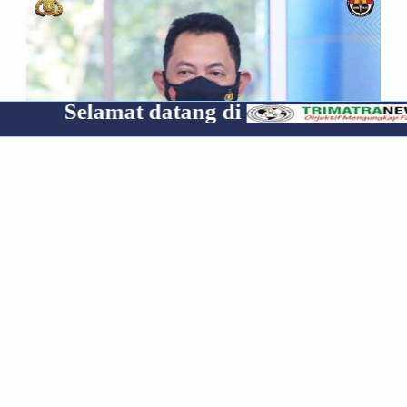
at datang di
Cp 08531
*