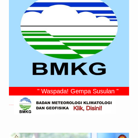
" Waspada! Gempa Susulan "
Gempa Yang Dirasakan