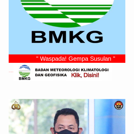
" Waspada! Gempa Susulan "
Gempa Yang Dirasakan