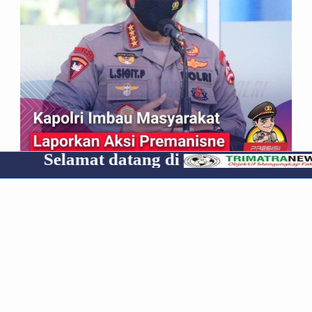
at datang di
Cp 08531
*