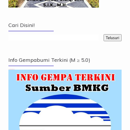
Cari Disini!
Info Gempabumi Terkini (M ≥ 5.0)
Info Gempabumi Terkini (M ≥ 5.0)