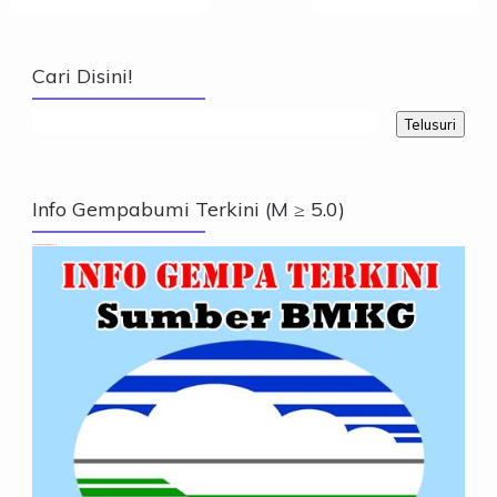
Cari Disini!
Info Gempabumi Terkini (M ≥ 5.0)
Info Gempabumi Terkini (M ≥ 5.0)