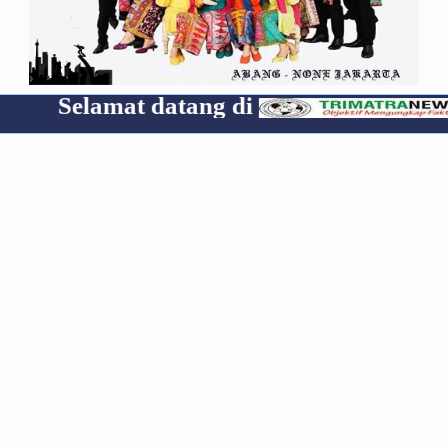
amat datang di
Cp 085
RECENT
POPULAR
COMMENTS
Media Group
Archive