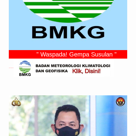
" Waspada! Gempa Susulan "
Gempa Yang Dirasakan