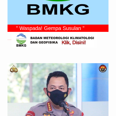
" Waspada! Gempa Susulan "
Gempa Yang Dirasakan