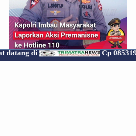
i
Cp 085319070835
*