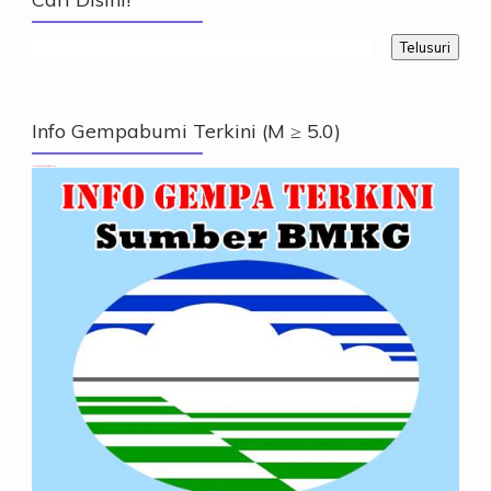
Info Gempabumi Terkini (M ≥ 5.0)
Info Gempabumi Terkini (M ≥ 5.0)