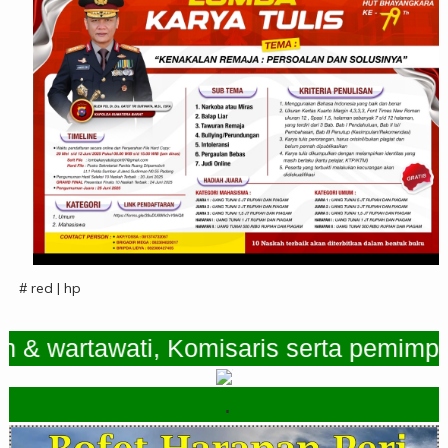
# red | hp
artawati, Komisaris serta pemimpin Re
.